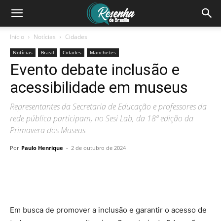
Início
Notícias
Cidades
Notícias
Brasil
Cidades
Manchetes
Evento debate inclusão e
acessibilidade em museus
Representantes da Secretaria de Educação e professores da
rede pública participam, no Sesi Lab, da 18ª edição da
Primavera dos Museus
Por
Paulo Henrique
-
2 de outubro de 2024
Em busca de promover a inclusão e garantir o acesso de