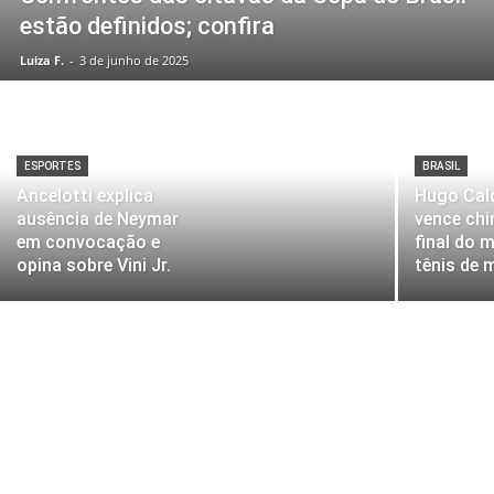
estão definidos; confira
Luiza F.
-
3 de junho de 2025
ESPORTES
BRASIL
Ancelotti explica
Hugo Cal
ausência de Neymar
vence chi
em convocação e
final do 
opina sobre Vini Jr.
tênis de 