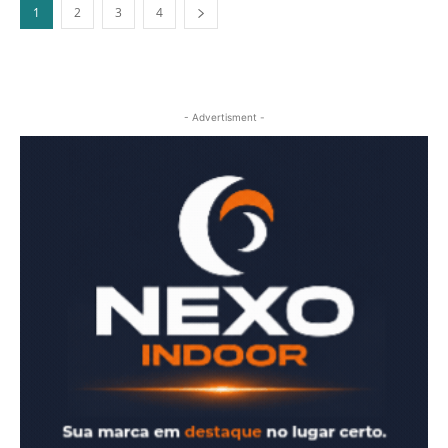
1
2
3
4
- Advertisment -