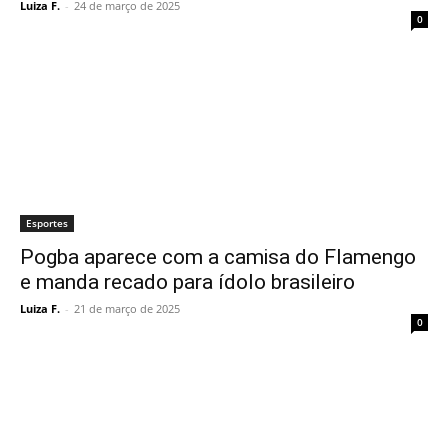
Luiza F.
-
24 de março de 2025
0
Esportes
Pogba aparece com a camisa do Flamengo
e manda recado para ídolo brasileiro
Luiza F.
-
21 de março de 2025
0