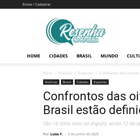
Entrar / Cadastrar
Resenha
de
Brasília
HOME
CIDADES
BRASIL
MUNDO
CULT
Início
Notícias
Esportes
Confrontos das oitavas 
Notícias
Brasil
Cidades
Esportes
Confrontos das o
Brasil estão defini
São 16 times vivos na disputa, sendo 12 da sér
Por
Luiza F.
-
3 de junho de 2025