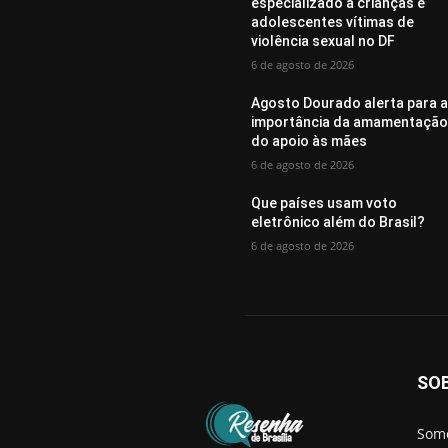
especializado a crianças e
adolescentes vítimas de
violência sexual no DF
6 de agosto de 2026
Agosto Dourado alerta para 
importância da amamentação
do apoio às mães
6 de agosto de 2026
Que países usam voto
eletrônico além do Brasil?
6 de agosto de 2026
SO
Somo