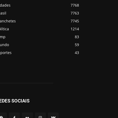
idades
7768
asil
7763
anchetes
7745
lítica
1214
emp
83
undo
59
sportes
43
EDES SOCIAIS