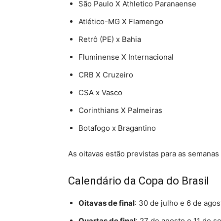
São Paulo X Athletico Paranaense
Atlético-MG X Flamengo
Retrô (PE) x Bahia
Fluminense X Internacional
CRB X Cruzeiro
CSA x Vasco
Corinthians X Palmeiras
Botafogo x Bragantino
As oitavas estão previstas para as semanas 
Calendário da Copa do Brasil
Oitavas de final
: 30 de julho e 6 de agos
Quartas de final
: 27 de agosto e 11 de 