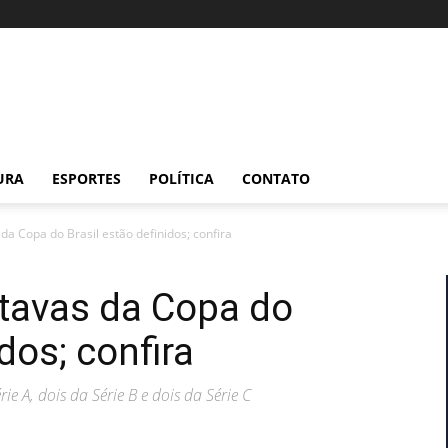
URA
ESPORTES
POLÍTICA
CONTATO
da Copa do Brasil estão definidos; confira
itavas da Copa do
dos; confira
ie A, dois da Série B e dois da Série C