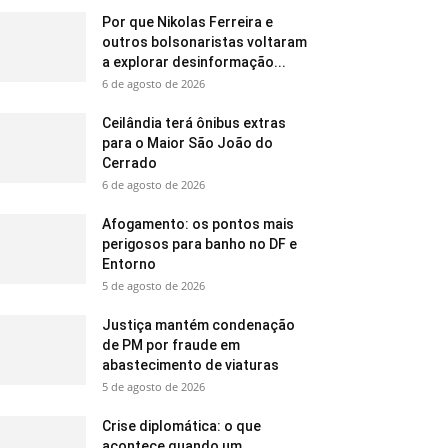
Por que Nikolas Ferreira e
outros bolsonaristas voltaram
a explorar desinformação...
6 de agosto de 2026
Ceilândia terá ônibus extras
para o Maior São João do
Cerrado
6 de agosto de 2026
Afogamento: os pontos mais
perigosos para banho no DF e
Entorno
5 de agosto de 2026
Justiça mantém condenação
de PM por fraude em
abastecimento de viaturas
5 de agosto de 2026
Crise diplomática: o que
acontece quando um