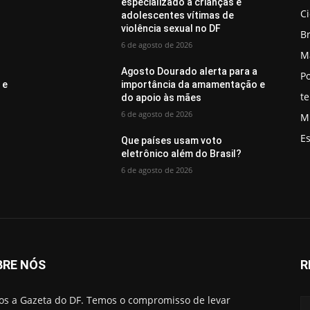
especializado a crianças e
C
adolescentes vítimas de
violência sexual no DF
Br
6 de agosto de 2026
M
a
Agosto Dourado alerta para a
Po
 e
importância da amamentação e
t
do apoio às mães
6 de agosto de 2026
M
E
Que países usam voto
eletrônico além do Brasil?
6 de agosto de 2026
BRE NÓS
R
s a Gazeta do DF. Temos o compromisso de levar