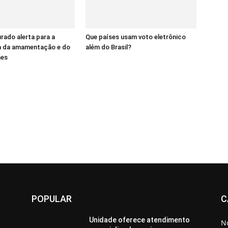
ado alerta para a
Que países usam voto eletrônico
a da amamentação e do
além do Brasil?
ães
POPULAR
C
o
Unidade oferece atendimento
No