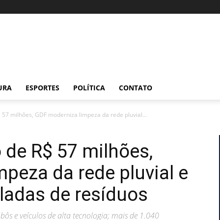
URA
ESPORTES
POLÍTICA
CONTATO
57 milhões, GDF moderniza limpeza da rede pluvial...
 de R$ 57 milhões,
peza da rede pluvial e
eladas de resíduos
bôs e veículos de alta tecnologia; mais de 1.040