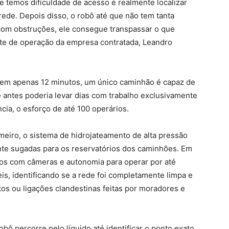
 temos dificuldade de acesso é realmente localizar
ede. Depois disso, o robô até que não tem tanta
 com obstruções, ele consegue transpassar o que
ente de operação da empresa contratada, Leandro
 em apenas 12 minutos, um único caminhão é capaz de
e antes poderia levar dias com trabalho exclusivamente
cia, o esforço de até 100 operários.
meiro, o sistema de hidrojateamento de alta pressão
te sugadas para os reservatórios dos caminhões. Em
os com câmeras e autonomia para operar por até
is, identificando se a rede foi completamente limpa e
os ou ligações clandestinas feitas por moradores e
bô percorre pelo líquido até identificar o ponto exato