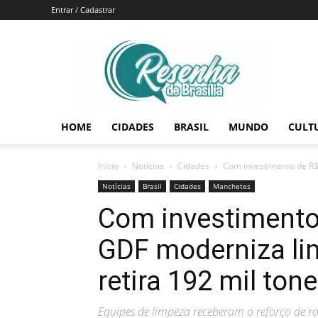
Entrar / Cadastrar
Resenha
de
Brasília
HOME
CIDADES
BRASIL
MUNDO
CULT
Início
Notícias
Cidades
Com investimento de R$ 
Notícias
Brasil
Cidades
Manchetes
Com investimento
GDF moderniza lim
retira 192 mil ton
Equipes de limpeza receberam o reforço de ro