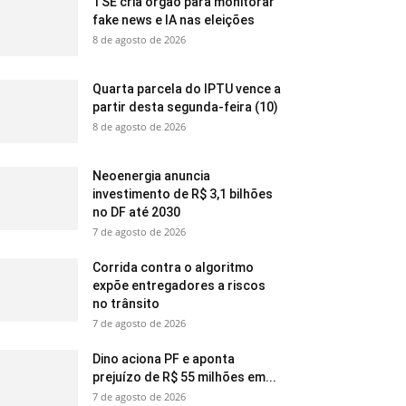
TSE cria órgão para monitorar
fake news e IA nas eleições
8 de agosto de 2026
Quarta parcela do IPTU vence a
partir desta segunda-feira (10)
8 de agosto de 2026
Neoenergia anuncia
investimento de R$ 3,1 bilhões
no DF até 2030
7 de agosto de 2026
Corrida contra o algoritmo
expõe entregadores a riscos
no trânsito
7 de agosto de 2026
Dino aciona PF e aponta
prejuízo de R$ 55 milhões em...
7 de agosto de 2026