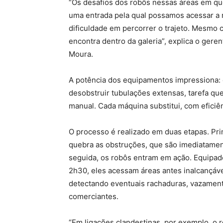
“Os desafios dos robôs nessas áreas em que
uma entrada pela qual possamos acessar a r
dificuldade em percorrer o trajeto. Mesmo
encontra dentro da galeria”, explica o ger
Moura.
A potência dos equipamentos impressiona:
desobstruir tubulações extensas, tarefa qu
manual. Cada máquina substitui, com eficiên
O processo é realizado em duas etapas. Pri
quebra as obstruções, que são imediatamen
seguida, os robôs entram em ação. Equipad
2h30, eles acessam áreas antes inalcançáve
detectando eventuais rachaduras, vazament
comerciantes.
“Em ligações clandestinas, por exemplo, o ro