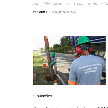
caminhões-caçamba carregados foram retira
Por
Luiza F.
-
2 de junho de 2025
tubulações.