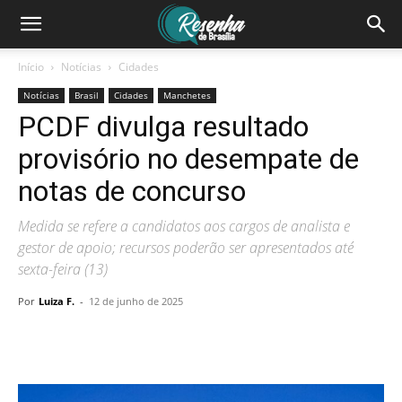
Início
Notícias
Cidades
Notícias
Brasil
Cidades
Manchetes
PCDF divulga resultado
provisório no desempate de
notas de concurso
Medida se refere a candidatos aos cargos de analista e
gestor de apoio; recursos poderão ser apresentados até
sexta-feira (13)
Por
Luiza F.
-
12 de junho de 2025