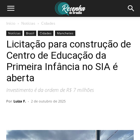
Início
Notícias
Cidades
Notícias
Brasil
Cidades
Manchetes
Licitação para construção de
Centro de Educação da
Primeira Infância no SIA é
aberta
Investimento é da ordem de R$ 7 milhões
Por
Luiza F.
-
2 de outubro de 2025