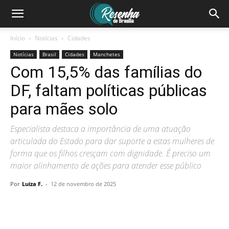
Início
Notícias
Cidades
Notícias
Brasil
Cidades
Manchetes
Com 15,5% das famílias do
DF, faltam políticas públicas
para mães solo
Especialista destaca a importância de uma atuação
articulada do Estado para dar suporte a estas mulheres de
forma que os filhos cresçam com dignidade. É preciso um
maior alinhamento de ações para atender esse público
Por
Luiza F.
-
12 de novembro de 2025