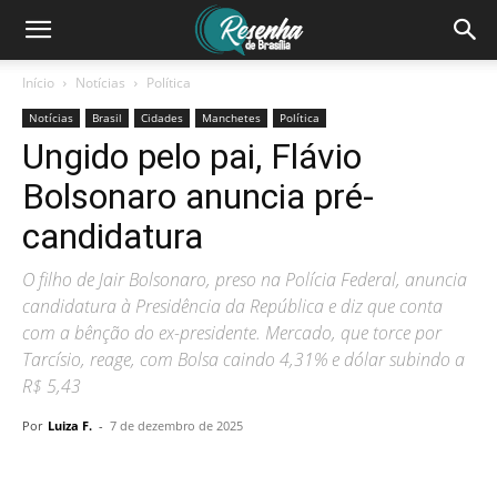
Início
Notícias
Política
Notícias
Brasil
Cidades
Manchetes
Política
Ungido pelo pai, Flávio
Bolsonaro anuncia pré-
candidatura
O filho de Jair Bolsonaro, preso na Polícia Federal, anuncia
candidatura à Presidência da República e diz que conta
com a bênção do ex-presidente. Mercado, que torce por
Tarcísio, reage, com Bolsa caindo 4,31% e dólar subindo a
R$ 5,43
Por
Luiza F.
-
7 de dezembro de 2025