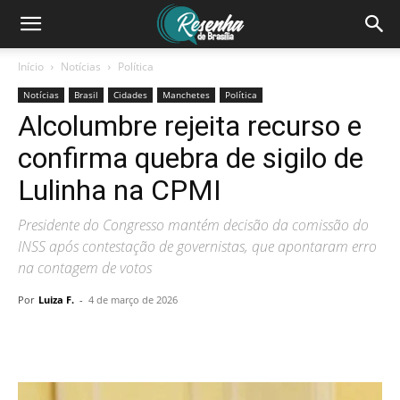
Início
Notícias
Política
Notícias
Brasil
Cidades
Manchetes
Política
Alcolumbre rejeita recurso e
confirma quebra de sigilo de
Lulinha na CPMI
Presidente do Congresso mantém decisão da comissão do
INSS após contestação de governistas, que apontaram erro
na contagem de votos
Por
Luiza F.
-
4 de março de 2026