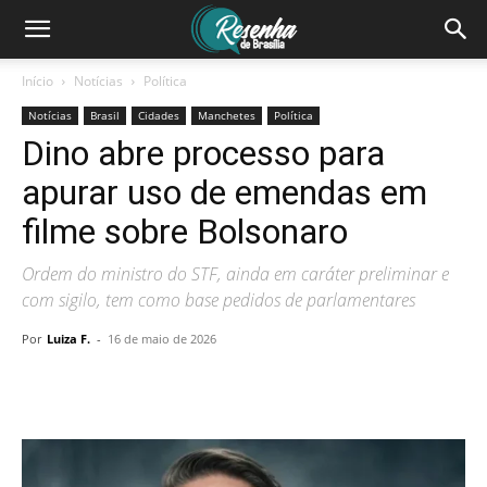
Início
Notícias
Política
Notícias
Brasil
Cidades
Manchetes
Política
Dino abre processo para
apurar uso de emendas em
filme sobre Bolsonaro
Ordem do ministro do STF, ainda em caráter preliminar e
com sigilo, tem como base pedidos de parlamentares
Por
Luiza F.
-
16 de maio de 2026