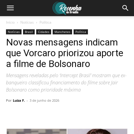
Início
Notícias
Política
Notícias
Brasil
Cidades
Manchetes
Política
Novas mensagens indicam
que Vorcaro priorizou aporte
a filme de Bolsonaro
Mensagens reveladas pelo ‘Intercept Brasil’ mostram que ex-
banqueiro classificou financiamento do filme sobre Jair
Bolsonaro como prioridade máxima
Por
Luiza F.
-
3 de junho de 2026