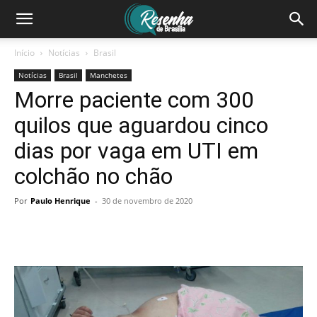
Início
Notícias
Brasil
Notícias
Brasil
Manchetes
Morre paciente com 300
quilos que aguardou cinco
dias por vaga em UTI em
colchão no chão
Por
Paulo Henrique
-
30 de novembro de 2020