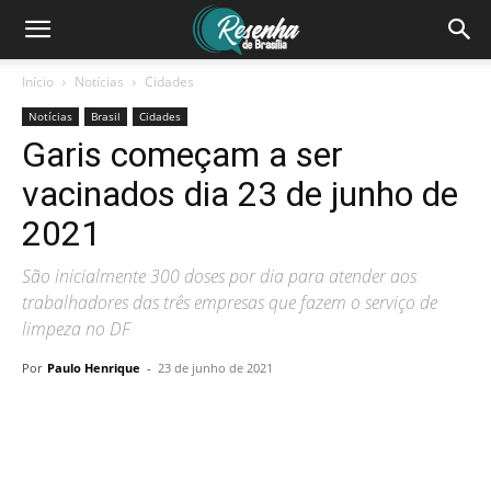
Início
Notícias
Cidades
Notícias
Brasil
Cidades
Garis começam a ser
vacinados dia 23 de junho de
2021
São inicialmente 300 doses por dia para atender aos
trabalhadores das três empresas que fazem o serviço de
limpeza no DF
Por
Paulo Henrique
-
23 de junho de 2021