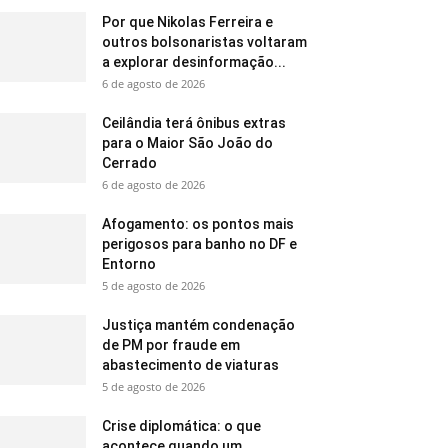
Por que Nikolas Ferreira e
outros bolsonaristas voltaram
a explorar desinformação...
6 de agosto de 2026
Ceilândia terá ônibus extras
para o Maior São João do
Cerrado
6 de agosto de 2026
Afogamento: os pontos mais
perigosos para banho no DF e
Entorno
5 de agosto de 2026
Justiça mantém condenação
de PM por fraude em
abastecimento de viaturas
5 de agosto de 2026
Crise diplomática: o que
acontece quando um