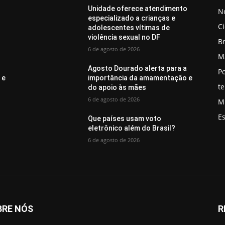
o
Unidade oferece atendimento
No
especializado a crianças e
C
adolescentes vítimas de
violência sexual no DF
Br
6 de agosto de 2026
M
a
Agosto Dourado alerta para a
Po
 e
importância da amamentação e
t
do apoio às mães
6 de agosto de 2026
M
E
Que países usam voto
eletrônico além do Brasil?
6 de agosto de 2026
BRE NÓS
R