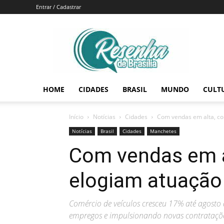
Entrar / Cadastrar
Resenha
de
Brasília
HOME
CIDADES
BRASIL
MUNDO
CULT
Início
Notícias
Cidades
Com vendas em alta, co
Notícias
Brasil
Cidades
Manchetes
Com vendas em a
elogiam atuação
Comércio de veículos cresceu 17% até agos
empregos e impulsionando novas contrataçõ