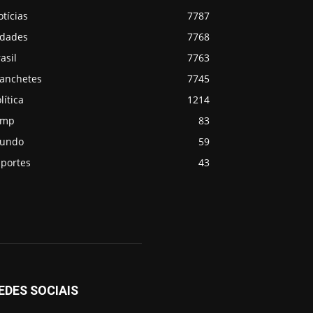
tícias
7787
idades
7768
asil
7763
anchetes
7745
lítica
1214
emp
83
undo
59
sportes
43
EDES SOCIAIS