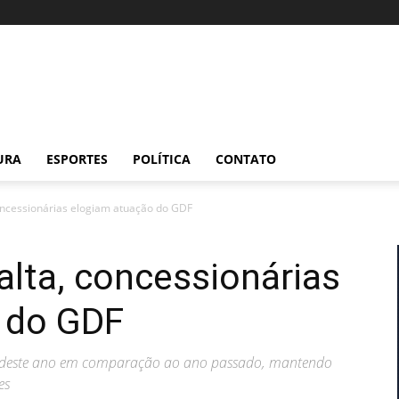
URA
ESPORTES
POLÍTICA
CONTATO
ncessionárias elogiam atuação do GDF
lta, concessionárias
 do GDF
to deste ano em comparação ao ano passado, mantendo
es