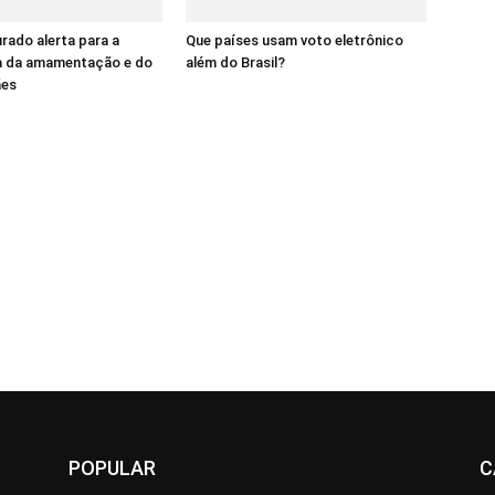
ado alerta para a
Que países usam voto eletrônico
a da amamentação e do
além do Brasil?
ães
POPULAR
C