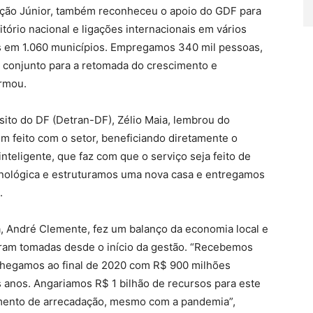
pção Júnior, também reconheceu o apoio do GDF para
ório nacional e ligações internacionais em vários
s em 1.060 municípios. Empregamos 340 mil pessoas,
m conjunto para a retomada do crescimento e
irmou.
sito do DF (Detran-DF), Zélio Maia, lembrou do
em feito com o setor, beneficiando diretamente o
teligente, que faz com que o serviço seja feito de
cnológica e estruturamos uma nova casa e entregamos
.
a, André Clemente, fez um balanço da economia local e
ram tomadas desde o início da gestão. “Recebemos
chegamos ao final de 2020 com R$ 900 milhões
 anos. Angariamos R$ 1 bilhão de recursos para este
mento de arrecadação, mesmo com a pandemia”,