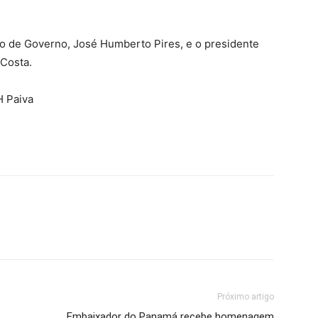
o de Governo, José Humberto Pires, e o presidente
 Costa.
H Paiva
Próximo artigo
Embaixador do Panamá recebe homenagem