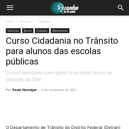
Início
Notícias
Cidades
Notícias
Brasil
Cidades
Manchetes
Curso Cidadania no Trânsito
para alunos das escolas
públicas
O curso será aceito como parte do processo teórico de
obtenção da CNH
Por
Paulo Henrique
-
8 de novembro de 2021
O Departamento de Trânsito do Distrito Federal (Detran)