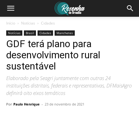
Início
Notícias
Cidades
Notícias
Brasil
Cidades
Manchetes
GDF terá plano para
desenvolvimento rural
sustentável
Elaborado pela Seagri juntamente com outras 24
instituições distritais, federais e representativas, DFMaisAgro
definirá oito eixos temáticos
Por
Paulo Henrique
-
23 de novembro de 2021