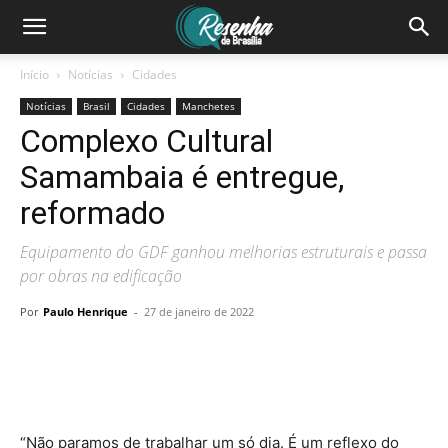
Início
Notícias
Cidades
Notícias
Brasil
Cidades
Manchetes
Complexo Cultural
Samambaia é entregue,
reformado
Equipamento do GDF ganhou melhorias estruturais e passa
por obras na edificação
Por
Paulo Henrique
-
27 de janeiro de 2022
“Não paramos de trabalhar um só dia. É um reflexo do