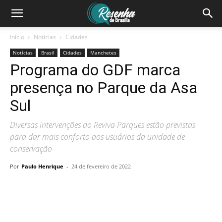
Início
Notícias
Cidades
Notícias
Brasil
Cidades
Manchetes
Programa do GDF marca
presença no Parque da Asa
Sul
Diversas intervenções do Reviva Parques estão previstas
para dar mais conforto aos usuários da unidade de
conservação
Por
Paulo Henrique
-
24 de fevereiro de 2022