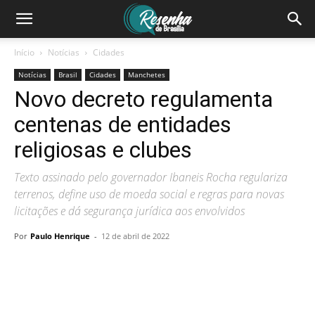
Início
Notícias
Cidades
Notícias
Brasil
Cidades
Manchetes
Novo decreto regulamenta
centenas de entidades
religiosas e clubes
Texto assinado pelo governador Ibaneis Rocha regulariza
terrenos, define uso de moeda social e regras para novas
licitações e dá segurança jurídica aos envolvidos
Por
Paulo Henrique
-
12 de abril de 2022