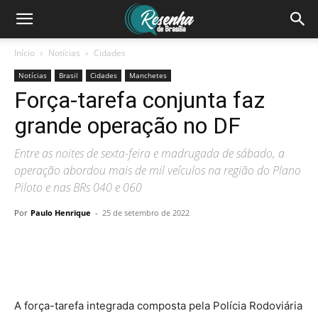
Início
Notícias
Cidades
Notícias
Brasil
Cidades
Manchetes
Força-tarefa conjunta faz
grande operação no DF
Entre as noites de sexta-feira e madrugada de sábado, a
operação abordou mais de mil veículos na região do Plano
Piloto e nas BRs 040 e 060
Por
Paulo Henrique
-
25 de setembro de 2022
A força-tarefa integrada composta pela Polícia Rodoviária