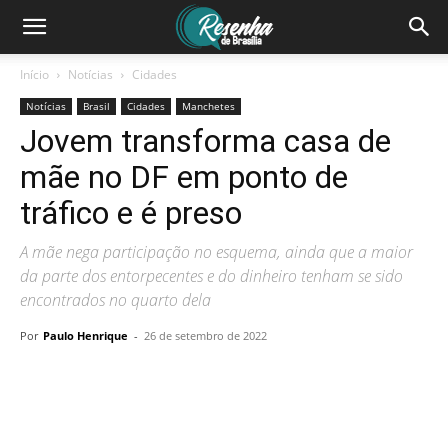
Início
Notícias
Cidades
Notícias
Brasil
Cidades
Manchetes
Jovem transforma casa de
mãe no DF em ponto de
tráfico e é preso
A mãe nega participação no esquema, ainda que a maior
da parte dos entorpecentes e do dinheiro tenham se sido
encontrados no quarto dela
Por
Paulo Henrique
-
26 de setembro de 2022