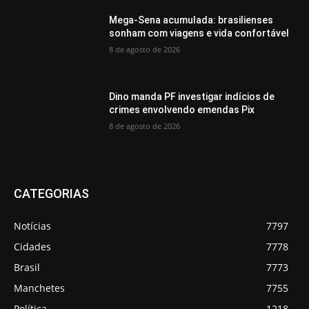
Mega-Sena acumulada: brasilienses
sonham com viagens e vida confortável
8 de agosto de 2026
Dino manda PF investigar indícios de
crimes envolvendo emendas Pix
8 de agosto de 2026
CATEGORIAS
Notícias
7797
Cidades
7778
Brasil
7773
Manchetes
7755
Política
1218