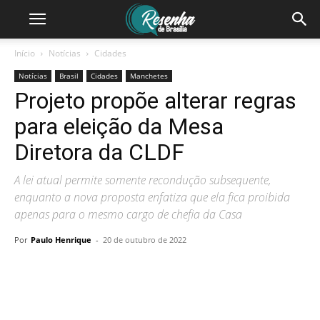
Início
Notícias
Cidades
Notícias
Brasil
Cidades
Manchetes
Projeto propõe alterar regras
para eleição da Mesa
Diretora da CLDF
A lei atual permite somente recondução subsequente,
enquanto a nova proposta enfatiza que ela fica proibida
apenas para o mesmo cargo de chefia da Casa
Por
Paulo Henrique
-
20 de outubro de 2022