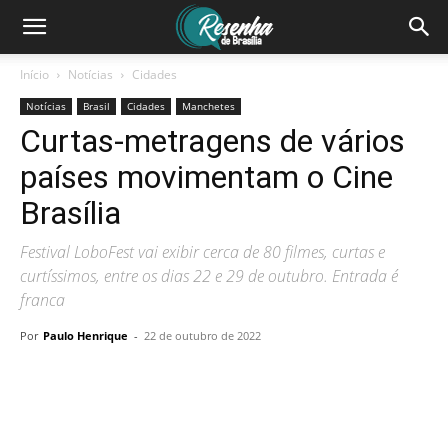
Início
Notícias
Cidades
Notícias
Brasil
Cidades
Manchetes
Curtas-metragens de vários
países movimentam o Cine
Brasília
Festival LoboFest vai exibir cerca de 80 filmes, curtas e
curtíssimos, entre os dias 22 e 29 de outubro. Entrada é
franca
Por
Paulo Henrique
-
22 de outubro de 2022