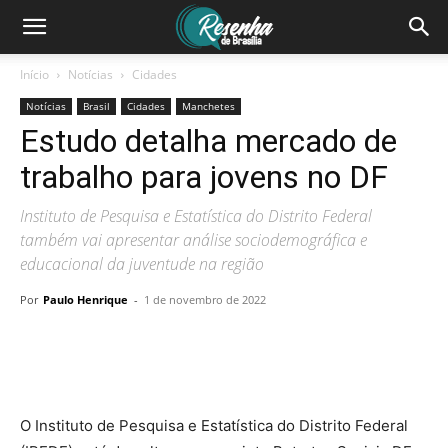
Início
Notícias
Cidades
Notícias
Brasil
Cidades
Manchetes
Estudo detalha mercado de
trabalho para jovens no DF
Instituto de Pesquisa e Estatística do Distrito Federal
também vai apresentar análise sociodemográfica e
educacional da juventude na região
Por
Paulo Henrique
-
1 de novembro de 2022
O Instituto de Pesquisa e Estatística do Distrito Federal