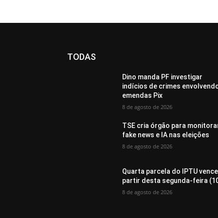
TODAS
Dino manda PF investigar
indícios de crimes envolvend
emendas Pix
8 de agosto de 2026
TSE cria órgão para monitora
fake news e IA nas eleições
8 de agosto de 2026
Quarta parcela do IPTU vence
partir desta segunda-feira (1
8 de agosto de 2026