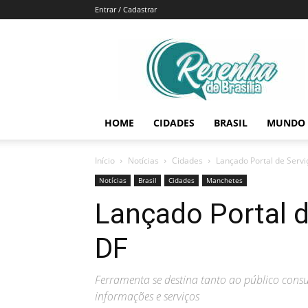
Entrar / Cadastrar
Resenha
de
Brasília
HOME
CIDADES
BRASIL
MUNDO
Início
Notícias
Cidades
Lançado Portal de Serv
Notícias
Brasil
Cidades
Manchetes
Lançado Portal 
DF
Ferramenta se destina tanto ao público cons
informações e serviços