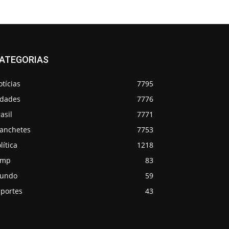
ATEGORIAS
tícias
7795
idades
7776
asil
7771
anchetes
7753
lítica
1218
emp
83
undo
59
sportes
43