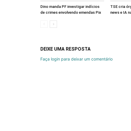
Dino manda PF investigar indícios
TSE cria ór
de crimes envolvendo emendas Pix
news e IA n
DEIXE UMA RESPOSTA
Faça login para deixar um comentário