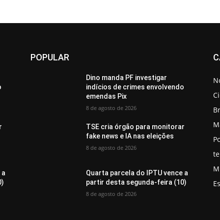
POPULAR
C
Dino manda PF investigar
No
o
indícios de crimes envolvendo
C
emendas Pix
8 de agosto de 2026
Br
M
r
TSE cria órgão para monitorar
fake news e IA nas eleições
Po
8 de agosto de 2026
t
M
 a
Quarta parcela do IPTU vence a
0)
partir desta segunda-feira (10)
E
8 de agosto de 2026