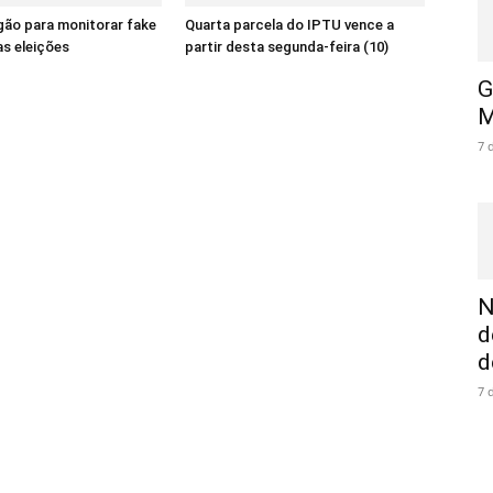
gão para monitorar fake
Quarta parcela do IPTU vence a
as eleições
partir desta segunda-feira (10)
G
M
7 
N
d
d
7 