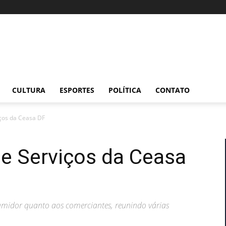
CULTURA
ESPORTES
POLÍTICA
CONTATO
iços da Ceasa DF
de Serviços da Ceasa
umidor quanto aos comerciantes, reunindo várias