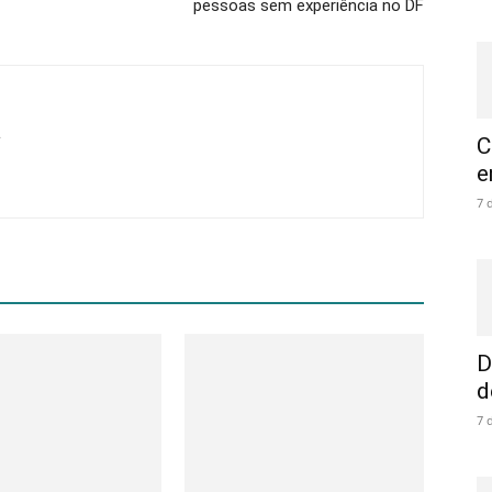
pessoas sem experiência no DF
C
e
7 
D
d
7 