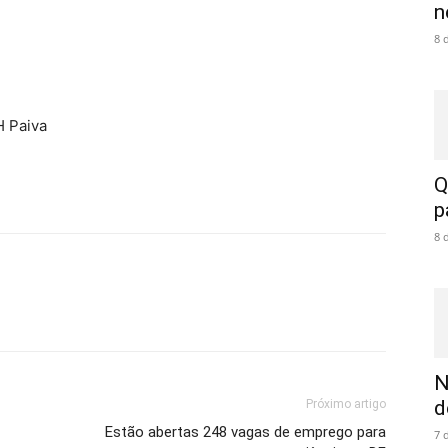
n
8 
H Paiva
Q
p
8 
N
d
Próximo artigo
Estão abertas 248 vagas de emprego para
7 