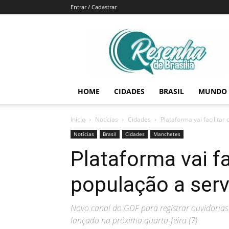
Entrar / Cadastrar
Resenha
de
Brasília
HOME
CIDADES
BRASIL
MUNDO
Início
Notícias
Cidades
Plataforma vai facilita
Notícias
Brasil
Cidades
Manchetes
Plataforma vai fa
população a ser
Novo canal do GDF para registrar ouvidorias
lançado na próxima quarta-feira (7)