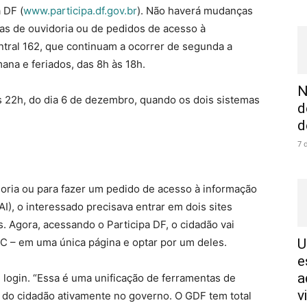
 DF (
www.participa.df.gov.br
). Não haverá mudanças
s de ouvidoria ou de pedidos de acesso à
tral 162, que continuam a ocorrer de segunda a
mana e feriados, das 8h às 18h.
N
as 22h, do dia 6 de dezembro, quando os dois sistemas
d
d
7 
oria ou para fazer um pedido de acesso à informação
AI), o interessado precisava entrar em dois sites
os. Agora, acessando o Participa DF, o cidadão vai
IC – em uma única página e optar por um deles.
U
e
a
login. “Essa é uma unificação de ferramentas de
v
o do cidadão ativamente no governo. O GDF tem total