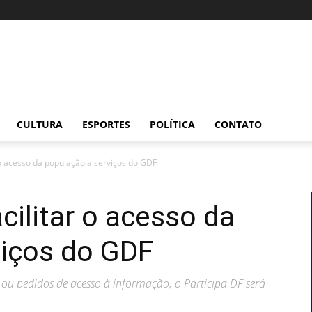
CULTURA
ESPORTES
POLÍTICA
CONTATO
r o acesso da população a serviços do GDF
cilitar o acesso da
viços do GDF
 ou pedidos de acesso à informação, o Participa DF será