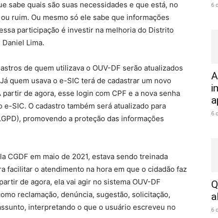
que sabe quais são suas necessidades e que está, no
6 
m ou ruim. Ou mesmo só ele sabe que informações
 essa participação é investir na melhoria do Distrito
 Daniel Lima.
adastros de quem utilizava o OUV-DF serão atualizados
A
. Já quem usava o e-SIC terá de cadastrar um novo
i
A partir de agora, esse login com CPF e a nova senha
a
o e-SIC. O cadastro também será atualizado para
6 
(LGPD), promovendo a proteção das informações
 pela CGDF em maio de 2021, estava sendo treinada
a facilitar o atendimento na hora em que o cidadão faz
artir de agora, ela vai agir no sistema OUV-DF
Q
omo reclamação, denúncia, sugestão, solicitação,
a
 assunto, interpretando o que o usuário escreveu no
6 