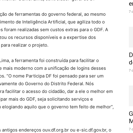
e
7 
cação de ferramentas do governo federal, ao mesmo
ento de Inteligência Artificial, que agiliza todo o
s foram realizadas sem custos extras para o GDF. A
izou os recursos disponíveis e a expertise dos
para realizar o projeto.
D
ma, a ferramenta foi construída para facilitar o
d
e mais moderno com a unificação de logins desses
7 
os. “O nome Participa DF foi pensado para ser um
vamente do Governo do Distrito Federal. Nós
a facilitar o acesso do cidadão, dar a ele o melhor em
cipar mais do GDF, seja solicitando serviços e
 elogiando aquilo que o governo tem feito de melhor”,
G
M
7 
 antigos endereços ouv.df.org.br ou e-sic.df.gov.br, o