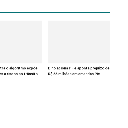
tra o algoritmo expõe
Dino aciona PF e aponta prejuízo de
s a riscos no trânsito
R$ 55 milhões em emendas Pix