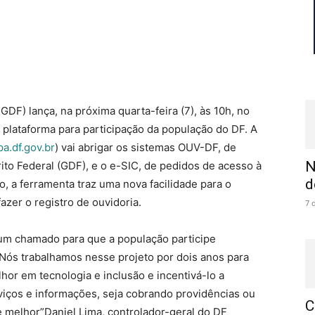
GDF) lança, na próxima quarta-feira (7), às 10h, no
 plataforma para participação da população do DF. A
a.df.gov.br
) vai abrigar os sistemas OUV-DF, de
N
to Federal (GDF), e o e-SIC, de pedidos de acesso à
d
o, a ferramenta traz uma nova facilidade para o
fazer o registro de ouvidoria.
7 
 um chamado para que a população participe
 Nós trabalhamos nesse projeto por dois anos para
elhor em tecnologia e inclusão e incentivá-lo a
rviços e informações, seja cobrando providências ou
C
e melhor”Daniel Lima, controlador-geral do DF