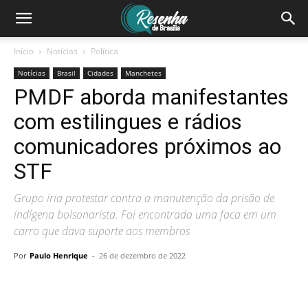
Início
Notícias
Política
Notícias
Brasil
Cidades
Manchetes
PMDF aborda manifestantes
com estilingues e rádios
comunicadores próximos ao
STF
Grupo iria protestar contra a manutenção da prisão de
indígena bolsonarista. Foi encontrada uma faca em um
carro que dava suporte aos membros
Por
Paulo Henrique
-
26 de dezembro de 2022