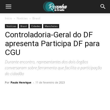
Início
Notícias
Brasil
Notícias
Brasil
Cidades
Manchetes
Controladoria-Geral do DF
apresenta Participa DF para
CGU
Durante encontro, representantes dos dois órgãos
conversaram sobre ferramenta que facilita a participação
do cidadão
Por
Paulo Henrique
-
11 de fevereiro de 2023