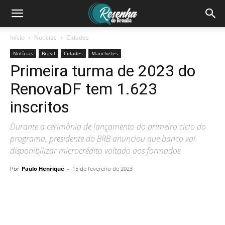
Início
Notícias
Cidades
Notícias
Brasil
Cidades
Manchetes
Primeira turma de 2023 do
RenovaDF tem 1.623
inscritos
Durante a cerimônia de lançamento do primeiro ciclo do
programa, presidente do BRB anunciou que banco vai
disponibilizar microcrédito voltado aos formados
Por
Paulo Henrique
-
15 de fevereiro de 2023