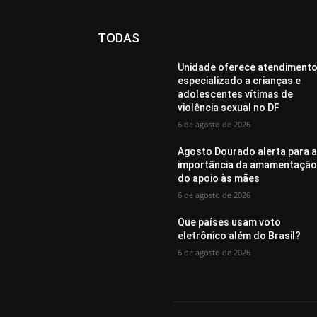
TODAS
Unidade oferece atendiment
especializado a crianças e
adolescentes vítimas de
violência sexual no DF
6 de agosto de 2026
Agosto Dourado alerta para 
importância da amamentação
do apoio às mães
6 de agosto de 2026
Que países usam voto
eletrônico além do Brasil?
6 de agosto de 2026