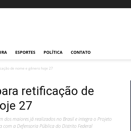
URA
ESPORTES
POLÍTICA
CONTATO
ficação de nome e gênero hoje 27
ara retificação de
oje 27
 dos maiores já realizados no Brasil e integra o Projeto
 com a Defensoria Pública do Distrito Federal