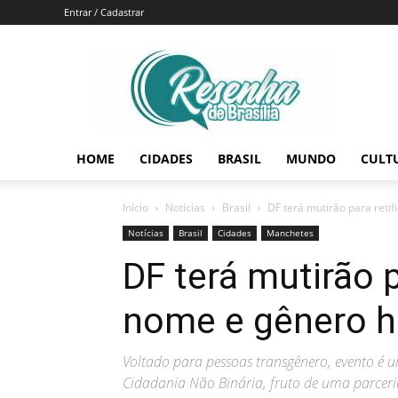
Entrar / Cadastrar
Resenha
de
Brasília
HOME
CIDADES
BRASIL
MUNDO
CULT
Início
Notícias
Brasil
DF terá mutirão para reti
Notícias
Brasil
Cidades
Manchetes
DF terá mutirão p
nome e gênero h
Voltado para pessoas transgênero, evento é um
Cidadania Não Binária, fruto de uma parceria