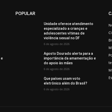
POPULAR
C
o
Unidade oferece atendimento
No
especializado a crianças e
C
adolescentes vítimas de
violência sexual no DF
Br
6 de agosto de 2026
M
a
Agosto Dourado alerta para a
Po
 e
importância da amamentação e
t
do apoio às mães
6 de agosto de 2026
M
E
Que países usam voto
eletrônico além do Brasil?
6 de agosto de 2026