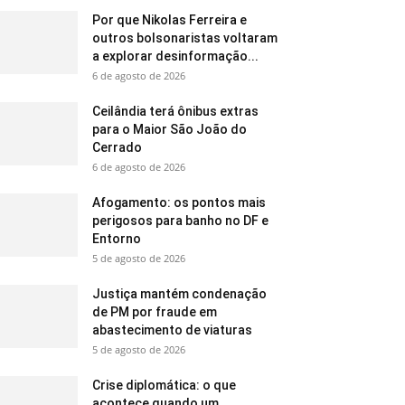
Por que Nikolas Ferreira e
outros bolsonaristas voltaram
a explorar desinformação...
6 de agosto de 2026
Ceilândia terá ônibus extras
para o Maior São João do
Cerrado
6 de agosto de 2026
Afogamento: os pontos mais
perigosos para banho no DF e
Entorno
5 de agosto de 2026
Justiça mantém condenação
de PM por fraude em
abastecimento de viaturas
5 de agosto de 2026
Crise diplomática: o que
acontece quando um