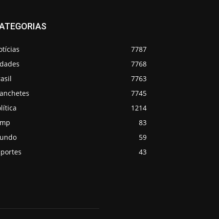
ATEGORIAS
tícias
7787
idades
7768
asil
7763
anchetes
7745
lítica
1214
emp
83
undo
59
sportes
43