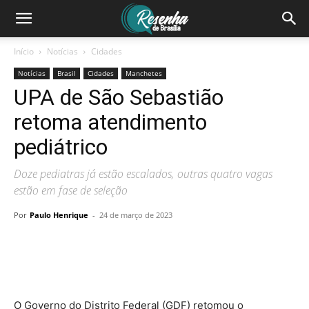
Início
Notícias
Cidades
Notícias
Brasil
Cidades
Manchetes
UPA de São Sebastião
retoma atendimento
pediátrico
Doze pediatras já estão escalados, outras quatro vagas
estão em fase de seleção
Por
Paulo Henrique
-
24 de março de 2023
O Governo do Distrito Federal (GDF) retomou o