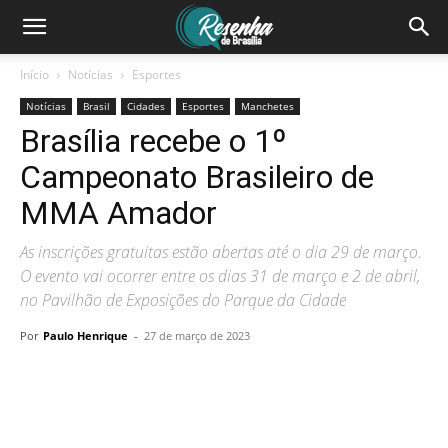
Início
Notícias
Esportes
Notícias
Brasil
Cidades
Esportes
Manchetes
Brasília recebe o 1º
Campeonato Brasileiro de
MMA Amador
As inscrições gratuitas estão abertas até o dia 29 de março.
O evento vai ocorrer entre os dias 31 de março e 2 de abril,
no Pavilhão de Exposições do Parque da Cidade
Por
Paulo Henrique
-
27 de março de 2023