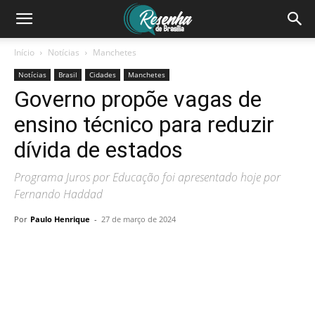
Início
Notícias
Manchetes
Notícias
Brasil
Cidades
Manchetes
Governo propõe vagas de
ensino técnico para reduzir
dívida de estados
Programa Juros por Educação foi apresentado hoje por
Fernando Haddad
Por
Paulo Henrique
-
27 de março de 2024