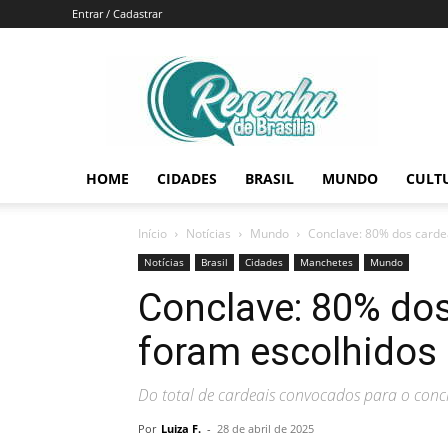
Entrar / Cadastrar
Resenha
de
Brasília
HOME
CIDADES
BRASIL
MUNDO
CULT
Início
Notícias
Mundo
Conclave: 80% dos cardea
Notícias
Brasil
Cidades
Manchetes
Mundo
Conclave: 80% dos
foram escolhidos 
Do total de cardeais convocados para o conc
Por
Luiza F.
-
28 de abril de 2025