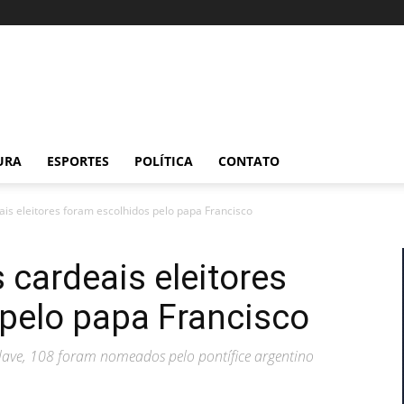
URA
ESPORTES
POLÍTICA
CONTATO
is eleitores foram escolhidos pelo papa Francisco
 cardeais eleitores
pelo papa Francisco
lave, 108 foram nomeados pelo pontífice argentino