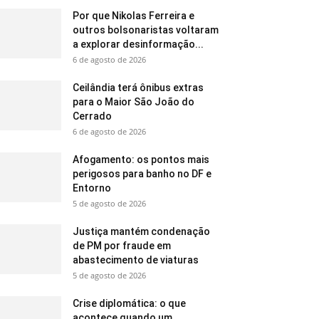
Por que Nikolas Ferreira e
outros bolsonaristas voltaram
a explorar desinformação...
6 de agosto de 2026
Ceilândia terá ônibus extras
para o Maior São João do
Cerrado
6 de agosto de 2026
Afogamento: os pontos mais
perigosos para banho no DF e
Entorno
5 de agosto de 2026
Justiça mantém condenação
de PM por fraude em
abastecimento de viaturas
5 de agosto de 2026
Crise diplomática: o que
acontece quando um