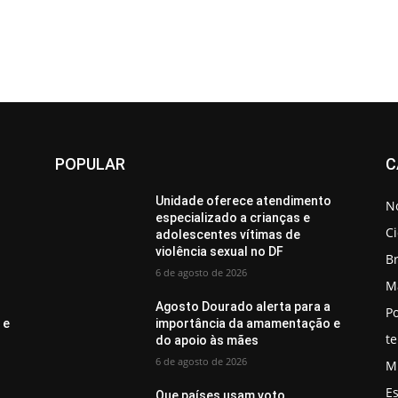
POPULAR
C
o
Unidade oferece atendimento
No
especializado a crianças e
C
adolescentes vítimas de
violência sexual no DF
Br
6 de agosto de 2026
M
a
Agosto Dourado alerta para a
Po
 e
importância da amamentação e
t
do apoio às mães
6 de agosto de 2026
M
E
Que países usam voto