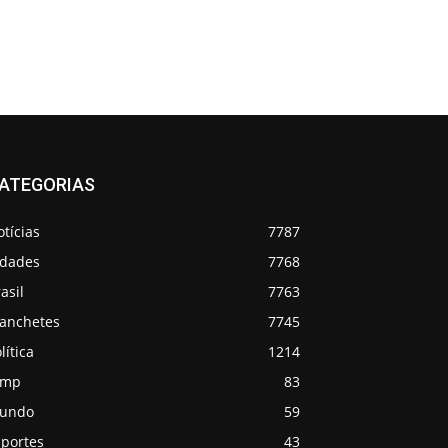
ATEGORIAS
tícias
7787
idades
7768
asil
7763
anchetes
7745
lítica
1214
emp
83
undo
59
sportes
43