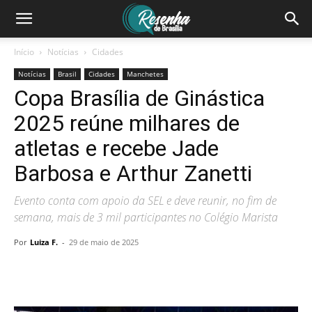
Início
Notícias
Cidades
Notícias
Brasil
Cidades
Manchetes
Copa Brasília de Ginástica
2025 reúne milhares de
atletas e recebe Jade
Barbosa e Arthur Zanetti
Evento conta com apoio da SEL e deve reunir, no fim de
semana, mais de 3 mil participantes no Colégio Marista
Por
Luiza F.
-
29 de maio de 2025