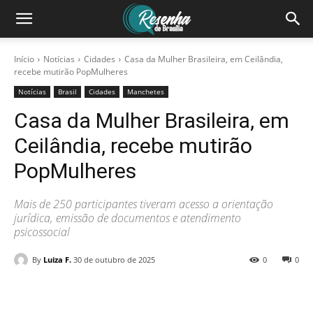
Início
Notícias
Cidades
Casa da Mulher Brasileira, em Ceilândia,
recebe mutirão PopMulheres
Notícias
Brasil
Cidades
Manchetes
Casa da Mulher Brasileira, em
Ceilândia, recebe mutirão
PopMulheres
Mais de 250 participantes tiveram acesso a orientação
jurídica, emissão de documentos e atendimento
psicossocial
By
Luiza F.
30 de outubro de 2025
0
0
Facebook
X
Pinterest
WhatsAp