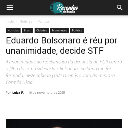
Início
Notícias
Política
Notícias
Brasil
Cidades
Manchetes
Política
Eduardo Bolsonaro é réu por
unanimidade, decide STF
A unanimidade ao recebimento da denúncia da PGR contra
o filho do ex-presidente Jair Bolsonaro no Supremo foi
formada, neste sábado (15/11), após o voto da ministra
Carmén Lúcia
Por
Luiza F.
-
16 de novembro de 2025