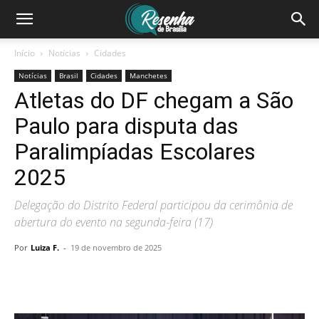
Início
Notícias
Cidades
Notícias
Brasil
Cidades
Manchetes
Atletas do DF chegam a São
Paulo para disputa das
Paralimpíadas Escolares
2025
Delegação do Distrito Federal participou da cerimônia de
abertura do evento na segunda-feira (17)
Por
Luiza F.
-
19 de novembro de 2025