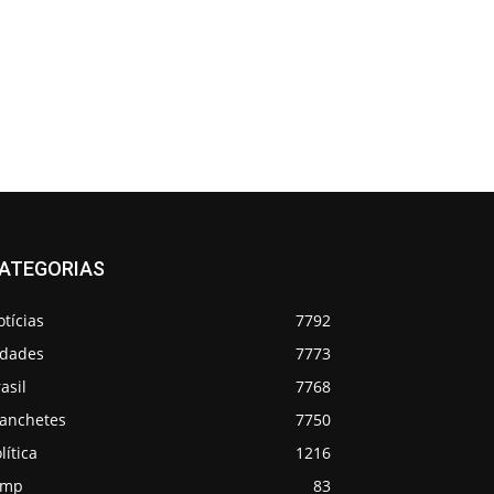
ATEGORIAS
tícias
7792
idades
7773
asil
7768
anchetes
7750
lítica
1216
emp
83