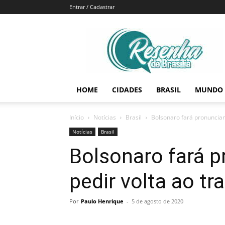
Entrar / Cadastrar
Resenha
de
Brasília
HOME
CIDADES
BRASIL
MUNDO
Início
Notícias
Brasil
Bolsonaro fará pronunciam
Notícias
Brasil
Bolsonaro fará 
pedir volta ao tr
Por
Paulo Henrique
-
5 de agosto de 2020