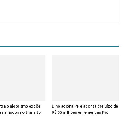
tra o algoritmo expõe
Dino aciona PF e aponta prejuízo de
s a riscos no trânsito
R$ 55 milhões em emendas Pix