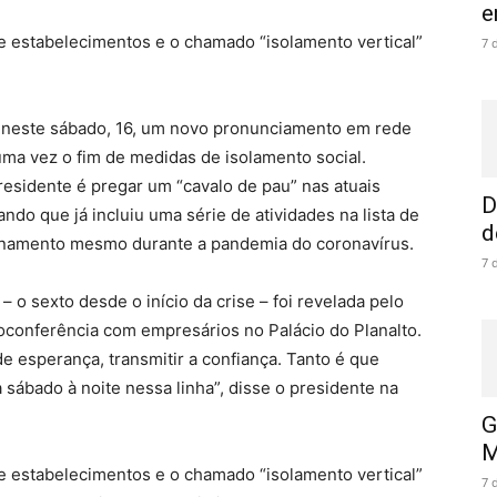
e
e estabelecimentos e o chamado “isolamento vertical”
7 
r neste sábado, 16, um novo pronunciamento em rede
uma vez o fim de medidas de isolamento social.
esidente é pregar um “cavalo de pau” nas atuais
D
ndo que já incluiu uma série de atividades na lista de
d
ionamento mesmo durante a pandemia do coronavírus.
7 
 o sexto desde o início da crise – foi revelada pelo
eoconferência com empresários no Palácio do Planalto.
e esperança, transmitir a confiança. Tanto é que
ábado à noite nessa linha”, disse o presidente na
G
M
e estabelecimentos e o chamado “isolamento vertical”
7 