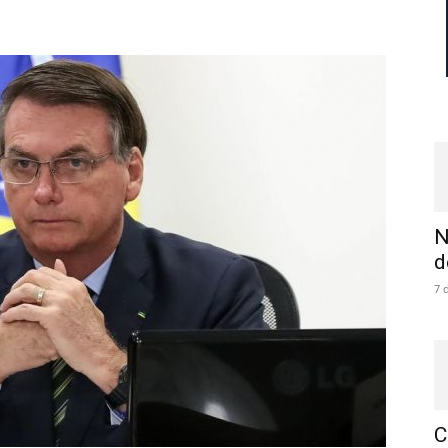
N
d
7 
C