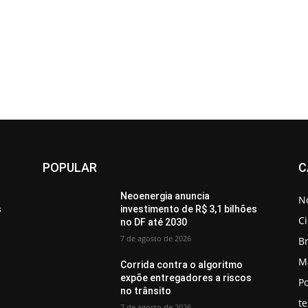
POPULAR
C
Neoenergia anuncia
No
s
investimento de R$ 3,1 bilhões
C
no DF até 2030
7 de agosto de 2026
Br
M
Corrida contra o algoritmo
expõe entregadores a riscos
Po
no trânsito
t
7 de agosto de 2026