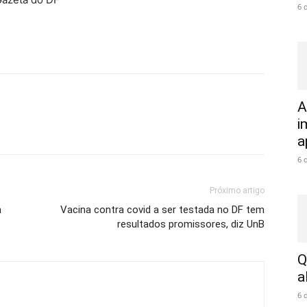
6 
A
i
a
6 
Próximo artigo
m
Vacina contra covid a ser testada no DF tem
resultados promissores, diz UnB
Q
a
6 