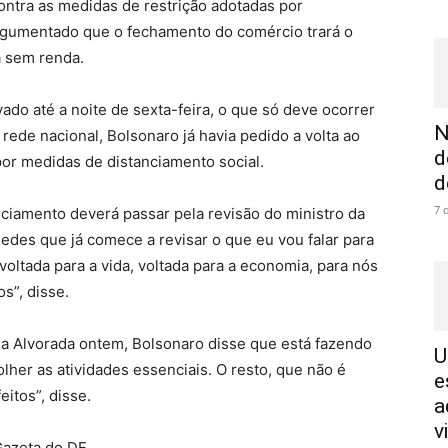
ontra as medidas de restrição adotadas por
rgumentado que o fechamento do comércio trará o
á sem renda.
ado até a noite de sexta-feira, o que só deve ocorrer
N
de nacional, Bolsonaro já havia pedido a volta ao
d
or medidas de distanciamento social.
d
7 
ciamento deverá passar pela revisão do ministro da
des que já comece a revisar o que eu vou falar para
oltada para a vida, voltada para a economia, para nós
s”, disse.
 da Alvorada ontem, Bolsonaro disse que está fazendo
U
olher as atividades essenciais. O resto, que não é
e
itos”, disse.
a
v
Gazeta do DF