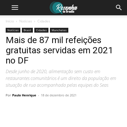
Início
Notícias
Cidades
Notícias
Brasil
Cidades
Manchetes
Mais de 87 mil refeições
gratuitas servidas em 2021
no DF
Desde junho de 2020, alimentação sem custo em
restaurantes comunitários é um direito da população em
situação de rua acompanhada pelas equipes do Seas
Por
Paulo Henrique
-
18 de dezembro de 2021