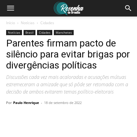
Início
Notícias
Cidades
Notícias
Brasil
Cidades
Manchetes
Parentes firmam pacto de
silêncio para evitar brigas por
divergências políticas
Discussões cada vez mais acaloradas e acusações mútuas
estremeceram a amizade que só pôde ser retomada com a
decisão de ambos evitarem temas político-eleitorais
Por
Paulo Henrique
-
18 de setembro de 2022