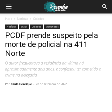
Início
Notícias
Cidades
Notícias
Brasil
Cidades
Manchetes
PCDF prende suspeito pela
morte de policial na 411
Norte
O autor frequentava a residência da vítima há
aproximadamente dois anos, e confessou ter cometido o
crime na delegacia
Por
Paulo Henrique
-
28 de setembro de 2022