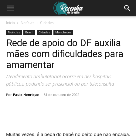
Início
Notícias
Cidades
Notícias
Brasil
Cidades
Manchetes
Rede de apoio do DF auxilia
mães com dificuldades para
amamentar
Atendimento ambulatorial ocorre em dez hospitais
públicos, podendo ser presencial ou por teleconsulta
Por
Paulo Henrique
-
31 de outubro de 2022
Muitas vezes, é a pega do bebê no peito que não encaixa.