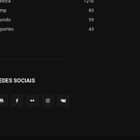
lítica
1216
emp
83
undo
59
sportes
43
EDES SOCIAIS