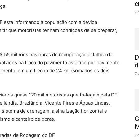
e
ga.
7 
 está informando à população com a devida
mitir que motoristas tenham condições de se preparar,
 55 milhões nas obras de recuperação asfáltica da
D
olvidos na troca do pavimento asfáltico por pavimento
d
olamento, em um trecho de 24 km (somados os dois
7 
ciar os quase 120 mil motoristas que trafegam pela DF-
ilândia, Brazlândia, Vicente Pires e Águas Lindas.
 sistema de drenagem, a sinalização horizontal e
G
ismo e canteiro de obras.
M
tradas de Rodagem do DF
7 