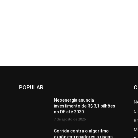
POPULAR
C
Neoenergia anuncia
No
s
investimento de R$ 3,1 bilhões
C
no DF até 2030
7 de agosto de 2026
Br
M
Corrida contra o algoritmo
expõe entregadores a riscos