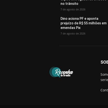
no trânsito
7 de agosto de 2026
Dino aciona PF e aponta
prejuízo de R$ 55 milhões em
emendas Pix
7 de agosto de 2026
SO
Somo
seri
Cont