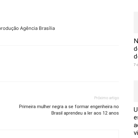
eprodução Agência Brasília
N
d
d
7 
Próximo artigo
Primeira mulher negra a se formar engenheira no
U
Brasil aprendeu a ler aos 12 anos
e
a
v