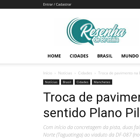
Entrar / Cadastrar
Resenha
de
Brasília
HOME
CIDADES
BRASIL
MUNDO
Início
Notícias
Cidades
Troca de pavimento na E
Notícias
Brasil
Cidades
Manchetes
Troca de pavimen
sentido Plano Pi
Com início da concretagem da pista, duas fai
Norte (Taguatinga) ao viaduto da DF-087 (no