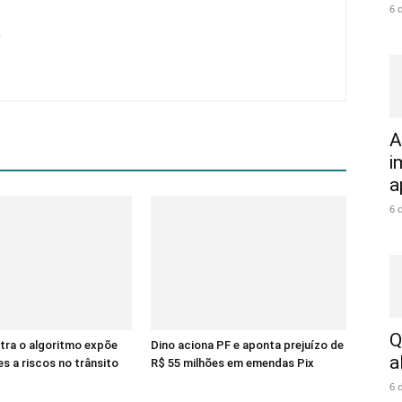
6 
A
i
a
6 
Q
tra o algoritmo expõe
Dino aciona PF e aponta prejuízo de
a
s a riscos no trânsito
R$ 55 milhões em emendas Pix
6 