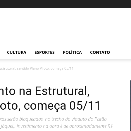
CULTURA
ESPORTES
POLÍTICA
CONTATO
strutural, sentido Plano Piloto, começa 05/11
to na Estrutural,
loto, começa 05/11
xas serão bloqueadas, no trecho do viaduto do Pistão
 Jóquei). Investimento na obra é de aproximadamente R$