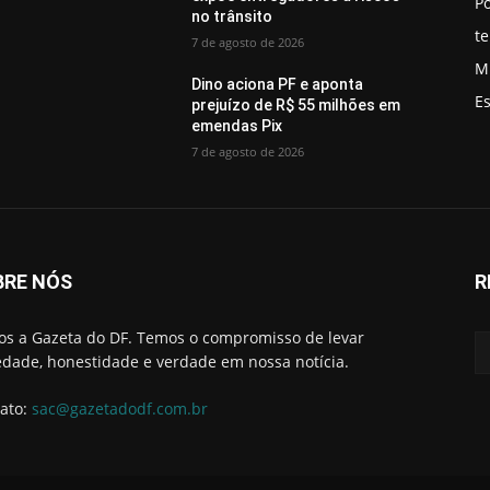
Po
no trânsito
t
7 de agosto de 2026
M
Dino aciona PF e aponta
E
prejuízo de R$ 55 milhões em
emendas Pix
7 de agosto de 2026
BRE NÓS
R
s a Gazeta do DF. Temos o compromisso de levar
edade, honestidade e verdade em nossa notícia.
ato:
sac@gazetadodf.com.br