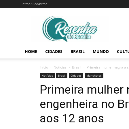
Entrar / Cadastrar
Resenha
de
Brasília
HOME
CIDADES
BRASIL
MUNDO
CULT
Início
Notícias
Brasil
Primeira mulher negra a s
Notícias
Brasil
Cidades
Manchetes
Primeira mulher 
engenheira no Br
aos 12 anos