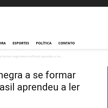
URA
ESPORTES
POLÍTICA
CONTATO
e formar engenheira no Brasil aprendeu a ler...
negra a se formar
asil aprendeu a ler