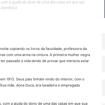
s, com a ajuda do dono de uma das casas em que sua
a doméstica
oite copiando os livros da faculdade, professora da
bras com uma arma na cintura. A primeira mulher negra
 ter passado a vida tendo de provar que merecia estar
m 1913. Seus pais tinham vindo do interior, com o
 Sua mãe, dona Duca, era lavadeira e empregada
os, com a ajuda do dono de uma das casas em que sua