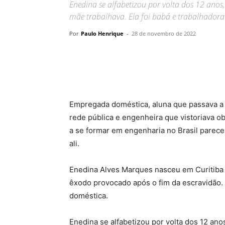
Enedina se alfabetizou por volta dos 12 ano
mãe trabalhava. Ela foi babá e trabalhador
Por
Paulo Henrique
-
28 de novembro de 2022
Empregada doméstica, aluna que passava a n
rede pública e engenheira que vistoriava o
a se formar em engenharia no Brasil parece
ali.
Enedina Alves Marques nasceu em Curitiba e
êxodo provocado após o fim da escravidão.
doméstica.
Enedina se alfabetizou por volta dos 12 an