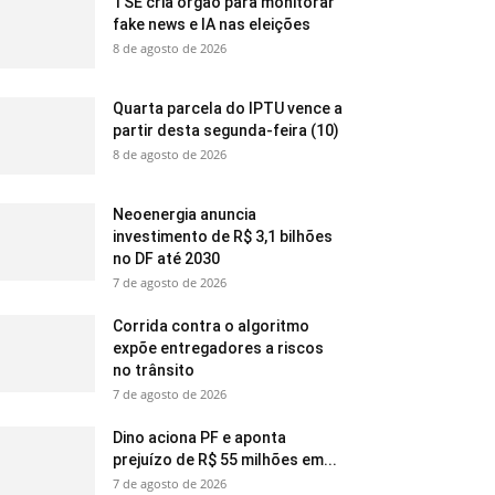
TSE cria órgão para monitorar
fake news e IA nas eleições
8 de agosto de 2026
Quarta parcela do IPTU vence a
partir desta segunda-feira (10)
8 de agosto de 2026
Neoenergia anuncia
investimento de R$ 3,1 bilhões
no DF até 2030
7 de agosto de 2026
Corrida contra o algoritmo
expõe entregadores a riscos
no trânsito
7 de agosto de 2026
Dino aciona PF e aponta
prejuízo de R$ 55 milhões em...
7 de agosto de 2026