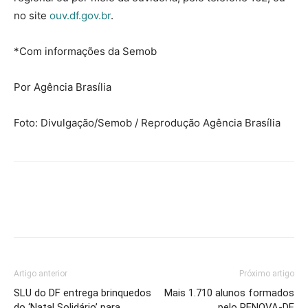
no site
ouv.df.gov.br
.
*Com informações da Semob
Por Agência Brasília
Foto: Divulgação/Semob / Reprodução Agência Brasília
Artigo anterior
Próximo artigo
SLU do DF entrega brinquedos
Mais 1.710 alunos formados
do ‘Natal Solidário’ para
pelo RENOVA-DF