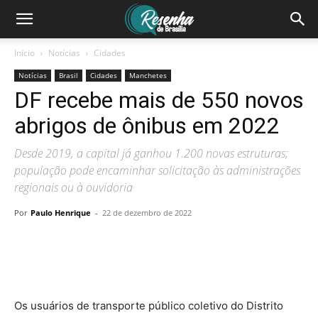
Início
Notícias
Cidades
Notícias
Brasil
Cidades
Manchetes
DF recebe mais de 550 novos
abrigos de ônibus em 2022
Desde 2019, a capital já ganhou 1.200 novas estruturas;
população pode encaminhar solicitação às administrações
regionais ou à ouvidoria
Por
Paulo Henrique
-
22 de dezembro de 2022
Os usuários de transporte público coletivo do Distrito