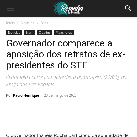
Início
Notícias
Brasil
Notícias
Brasil
Cidades
Manchetes
Governador comparece a
aposição dos retratos de ex-
presidentes do STF
Cerimônia ocorreu na noite desta quarta-feira (22/03), na
Praça dos Três Poderes
Por
Paulo Henrique
-
23 de março de 2023
O governador Ibaneis Rocha participou da solenidade de