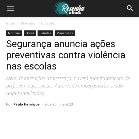
Início
Notícias
Cidades
Notícias
Brasil
Cidades
Manchetes
Segurança anuncia ações
preventivas contra violência
nas escolas
Além de operações de presença, haverá monitoramento de
perfis em redes sociais. Autores de ameaças estão sendo
responsabilizados
Por
Paulo Henrique
-
9 de abril de 2023