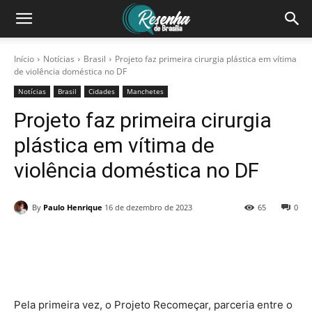
Início
Notícias
Brasil
Projeto faz primeira cirurgia plástica em vítima
de violência doméstica no DF
Notícias
Brasil
Cidades
Manchetes
Projeto faz primeira cirurgia
plástica em vítima de
violência doméstica no DF
By
Paulo Henrique
16 de dezembro de 2023
65
0
Facebook
X
Pinterest
WhatsAp
Pela primeira vez, o Projeto Recomeçar, parceria entre o