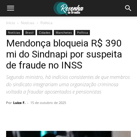
Início
Notícias
Política
Notícias
Brasil
Cidades
Manchetes
Política
Mendonça bloqueia R$ 390
mi do Sindnapi por suspeita
de fraude no INSS
Segundo ministro, há indícios consistentes de que membros
do sindicato integrariam uma organização criminosa
voltada a fraudar aposentados e pensionistas
Por
Luiza F.
-
15 de outubro de 2025